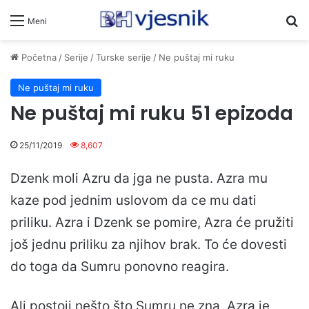
Pr
Meni
Početna
/
Serije
/
Turske serije
/
Ne puštaj mi ruku
Ne puštaj mi ruku
Ne puštaj mi ruku 51 epizoda
25/11/2019
8,607
Dzenk moli Azru da jga ne pusta. Azra mu
kaze pod jednim uslovom da ce mu dati
priliku. Azra i Dzenk se pomire, Azra će pružiti
još jednu priliku za njihov brak. To će dovesti
do toga da Sumru ponovno reagira.
Ali postoji nešto što Sumru ne zna, Azra je