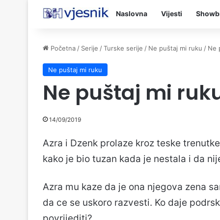
Naslovna
Vijesti
Showb
Početna
/
Serije
/
Turske serije
/
Ne puštaj mi ruku
/
Ne 
Ne puštaj mi ruku
Ne puštaj mi ruk
14/09/2019
Azra i Dzenk prolaze kroz teske trenutke.
kako je bio tuzan kada je nestala i da ni
Azra mu kaze da je ona njegova zena samo
da ce se uskoro razvesti. Ko daje podrsk
povrijediti?