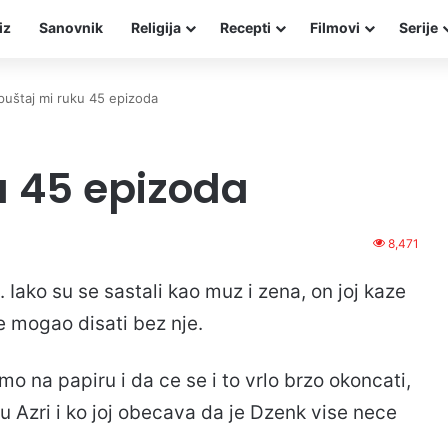
iz
Sanovnik
Religija
Recepti
Filmovi
Serije
puštaj mi ruku 45 epizoda
u 45 epizoda
8,471
 Iako su se sastali kao muz i zena, on joj kaze
je mogao disati bez nje.
 na papiru i da ce se i to vrlo brzo okoncati,
u Azri i ko joj obecava da je Dzenk vise nece