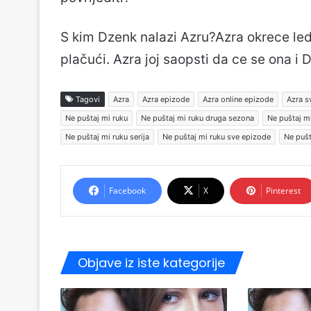
S kim Dzenk nalazi Azru?Azra okrece ledj
plačući. Azra joj saopsti da ce se ona i 
Tagovi
Azra
Azra epizode
Azra online epizode
Azra s
Ne puštaj mi ruku
Ne puštaj mi ruku druga sezona
Ne puštaj m
Ne puštaj mi ruku serija
Ne puštaj mi ruku sve epizode
Ne pušt
Facebook
X
Pinterest
Objave iz iste kategorije