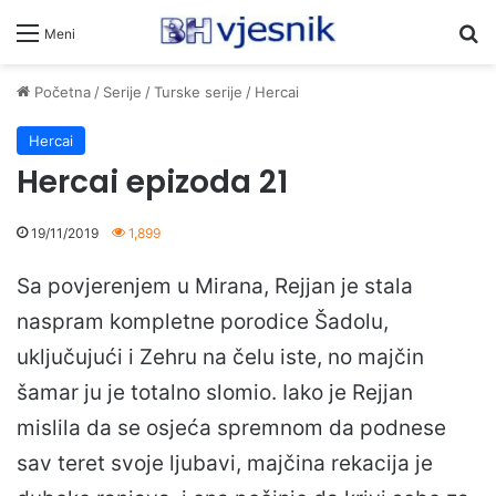
Pr
Meni
Početna
/
Serije
/
Turske serije
/
Hercai
Hercai
Hercai epizoda 21
19/11/2019
1,899
Sa povjerenjem u Mirana, Rejjan je stala
naspram kompletne porodice Šadolu,
uključujući i Zehru na čelu iste, no majčin
šamar ju je totalno slomio. Iako je Rejjan
mislila da se osjeća spremnom da podnese
sav teret svoje ljubavi, majčina rekacija je