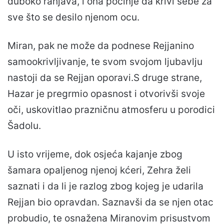
duboko ranjava, i ona počinje da krivi sebe za
sve što se desilo njenom ocu.
Miran, pak ne može da podnese Rejjanino
samookrivljivanje, te svom svojom ljubavlju
nastoji da se Rejjan oporavi.S druge strane,
Hazar je pregrmio opasnost i otvorivši svoje
oči, uskovitlao prazničnu atmosferu u porodici
Šadolu.
U isto vrijeme, dok osjeća kajanje zbog
šamara opaljenog njenoj kćeri, Zehra želi
saznati i da li je razlog zbog kojeg je udarila
Rejjan bio opravdan. Saznavši da se njen otac
probudio, te osnažena Miranovim prisustvom