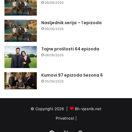
06/06/2026
Nasljednik serija – 1 epizoda
06/06/2026
Tajne prošlosti 64 epizoda
06/06/2026
Kumovi 97 epizoda Sezona 6
05/06/2026
© Copyright 2026 |
Bh-vjesnik.net
Privatnost
|