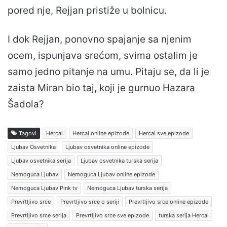
pored nje, Rejjan pristiže u bolnicu.
I dok Rejjan, ponovno spajanje sa njenim
ocem, ispunjava srećom, svima ostalim je
samo jedno pitanje na umu. Pitaju se, da li je
zaista Miran bio taj, koji je gurnuo Hazara
Šadola?
Tagovi
Hercai
Hercai online epizode
Hercai sve epizode
Ljubav Osvetnika
Ljubav osvetnika online epizode
Ljubav osvetnika serija
Ljubav osvetnika turska serija
Nemoguca Ljubav
Nemoguca Ljubav online epizode
Nemoguca Ljubav Pink tv
Nemoguca Ljubav turska serija
Prevrtljivo srce
Prevrtljivo srce o seriji
Prevrtljivo srce online epizode
Prevrtljivo srce serija
Prevrtljivo srce sve epizode
turska serija Hercai