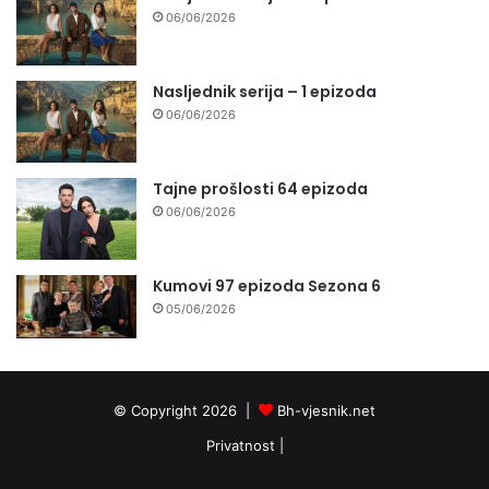
06/06/2026
Nasljednik serija – 1 epizoda
06/06/2026
Tajne prošlosti 64 epizoda
06/06/2026
Kumovi 97 epizoda Sezona 6
05/06/2026
© Copyright 2026 |
Bh-vjesnik.net
Privatnost
|