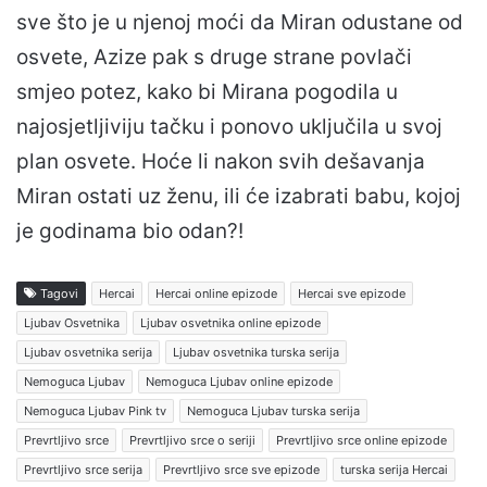
sve što je u njenoj moći da Miran odustane od
osvete, Azize pak s druge strane povlači
smjeo potez, kako bi Mirana pogodila u
najosjetljiviju tačku i ponovo uključila u svoj
plan osvete. Hoće li nakon svih dešavanja
Miran ostati uz ženu, ili će izabrati babu, kojoj
je godinama bio odan?!
Tagovi
Hercai
Hercai online epizode
Hercai sve epizode
Ljubav Osvetnika
Ljubav osvetnika online epizode
Ljubav osvetnika serija
Ljubav osvetnika turska serija
Nemoguca Ljubav
Nemoguca Ljubav online epizode
Nemoguca Ljubav Pink tv
Nemoguca Ljubav turska serija
Prevrtljivo srce
Prevrtljivo srce o seriji
Prevrtljivo srce online epizode
Prevrtljivo srce serija
Prevrtljivo srce sve epizode
turska serija Hercai