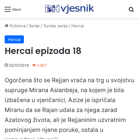
Pr
Meni
Početna
/
Serije
/
Turske serije
/
Hercai
Hercai
Hercai epizoda 18
25/10/2019
3,857
Ogorčena što se Rejjan vraća na trg u svojstvu
supruge Mirana Aslanbeja, na kojem je bila
izbačena u vjenčanici, Azize je ispričala
Miranu da se Rajan udala za njega zarad
Azatovog života, ali je Rejjaninim uzvratnim
pominjanjem njene poruke, ostala u