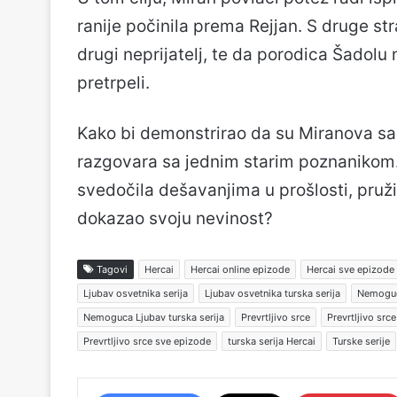
ranije počinila prema Rejjan. S druge st
drugi neprijatelj, te da porodica Šadol
pretrpeli.
Kako bi demonstrirao da su Miranova saz
razgovara sa jednim starim poznanikom. P
svedočila dešavanjima u prošlosti, pruž
dokazao svoju nevinost?
Tagovi
Hercai
Hercai online epizode
Hercai sve epizode
Ljubav osvetnika serija
Ljubav osvetnika turska serija
Nemoguc
Nemoguca Ljubav turska serija
Prevrtljivo srce
Prevrtljivo srce 
Prevrtljivo srce sve epizode
turska serija Hercai
Turske serije