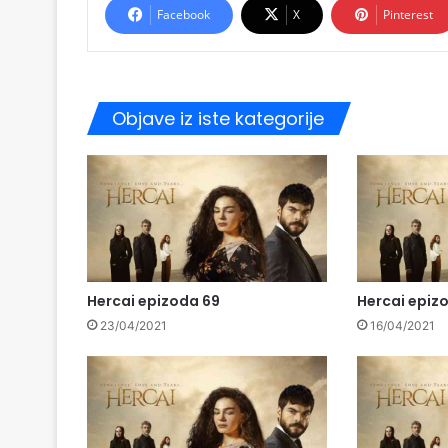
Facebook
X
Pinterest
Objave iz iste kategorije
Hercai epizoda 69
Hercai epiz
23/04/2021
16/04/2021