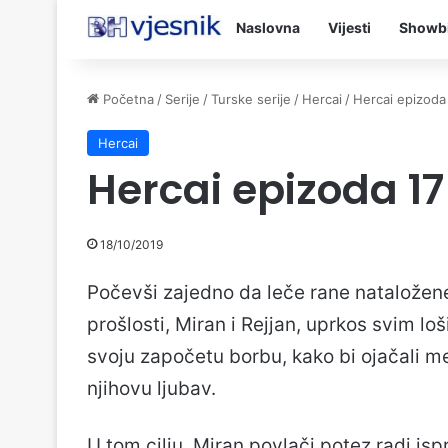
Naslovna
Vijesti
Showb
Početna
/
Serije
/
Turske serije
/
Hercai
/
Hercai epizoda
Hercai
Hercai epizoda 17
18/10/2019
Počevši zajedno da leče rane nataložen
prošlosti, Miran i Rejjan, uprkos svim lo
svoju započetu borbu, kako bi ojačali m
njihovu ljubav.
U tom cilju, Miran povlači potez radi is