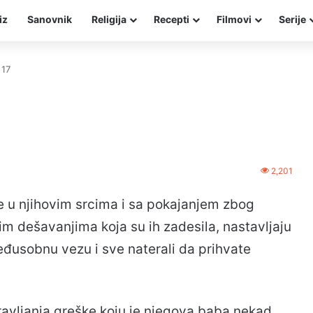
iz
Sanovnik
Religija
Recepti
Filmovi
Serije
 17
2,201
e u njihovim srcima i sa pokajanjem zbog
šim dešavanjima koja su ih zadesila, nastavljaju
eđusobnu vezu i sve naterali da prihvate
pravljanja greške koju je njegova baba nekad