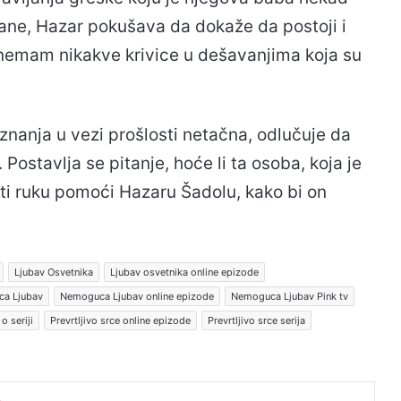
rane, Hazar pokušava da dokaže da postoji i
u nemam nikakve krivice u dešavanjima koja su
nanja u vezi prošlosti netačna, odlučuje da
ostavlja se pitanje, hoće li ta osoba, koja je
iti ruku pomoći Hazaru Šadolu, kako bi on
Ljubav Osvetnika
Ljubav osvetnika online epizode
a Ljubav
Nemoguca Ljubav online epizode
Nemoguca Ljubav Pink tv
o seriji
Prevrtljivo srce online epizode
Prevrtljivo srce serija