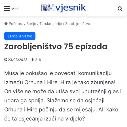
Pr
Meni
Početna
/
Serije
/
Turske serije
/
Zarobljeništvo
Zarobljeništvo
Zarobljeništvo 75 epizoda
23/03/2023
216
Musa je pokušao je povećati komunikaciju
između Orhuna i Hire. Hira je tako zbunjena!
On više ne može da utiša svoj unutrašnji glas i
udara ga spolja. Slažemo se da osjećaji
Orhuna i Hire počinju da se miješaju. Ali kako
će ta osjećanja izaći na vidjelo?