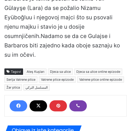
Gülayşe (Lara) da se požalio Nizamu
Eyüboğluu i njegovoj majci što su psovali
njenu majku i stavio je u dosije
osumnjičenih.Nadamo se da ce Gulajse i
Barbaros biti zajedno kada oboje saznaju ko
su im očevi.
Tagovi
Ateş Kuşları
Djeca sa ulice
Djeca sa ulice online epizode
Serija Vatrene ptice
Vatrene ptice epizode
Vatrene ptice online epizode
Žar ptica
المسلسل التركي
Objave iz iste kategorije