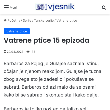
Pr
Meni
Početna
/
Serije
/
Turske serije
/
Vatrene ptice
Vatrene ptice
Vatrene ptice 15 epizoda
29/04/2023
173
Barbaros za kojeg je Gulajse saznala istinu,
očajan je njenom reakcijom. Gulajse je tuzna
zbog svega sto je zadesilo i pokušava se
sabrati. Barbaros odlazi malo da se osami
kako bi se sabrao i skontao sta i kako dalje.
Barbaros je toliko pošten da toliko voli