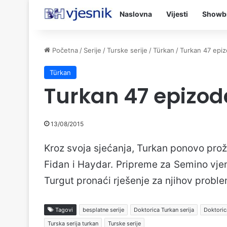
Naslovna
Vijesti
Showb
Početna
/
Serije
/
Turske serije
/
Türkan
/
Turkan 47 epi
Türkan
Turkan 47 epizod
13/08/2015
Kroz svoja sjećanja, Turkan ponovo proživ
Fidan i Haydar. Pripreme za Semino vjen
Turgut pronaći rješenje za njihov proble
Tagovi
besplatne serije
Doktorica Turkan serija
Doktoric
Turska serija turkan
Turske serije