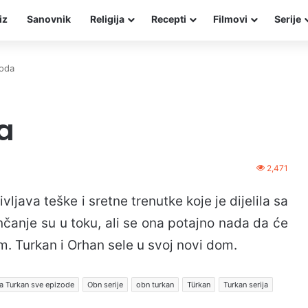
iz
Sanovnik
Religija
Recepti
Filmovi
Serije
zoda
a
2,471
ljava teške i sretne trenutke koje je dijelila sa
čanje su u toku, ali se ona potajno nada da će
m. Turkan i Orhan sele u svoj novi dom.
a Turkan sve epizode
Obn serije
obn turkan
Türkan
Turkan serija