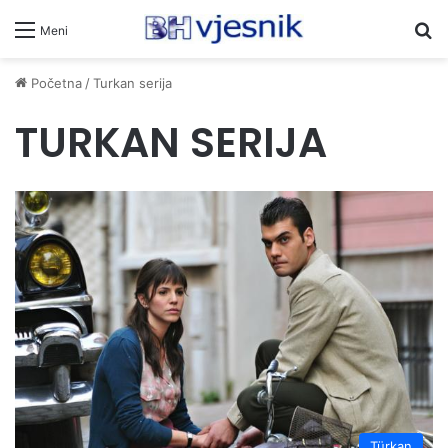
Pr
Meni
Početna
/
Turkan serija
TURKAN SERIJA
Türkan