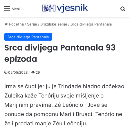
Pr
Meni
Početna
/
Serije
/
Brazilske serije
/
Srca divljega Pantanala
Srca divljega Pantanala
Srca divljega Pantanala 93
epizoda
05/05/2023
29
Irma se čudi jer ju je Trindade hladno dočekao.
Zuleika kaže Tenóriju svoje mišljenje o
Marijinim pravima. Zé Leôncio i Jove se
ponude da pomognu Mariji Bruaci. Tenório ne
želi prodati manje Zéu Leônciju.