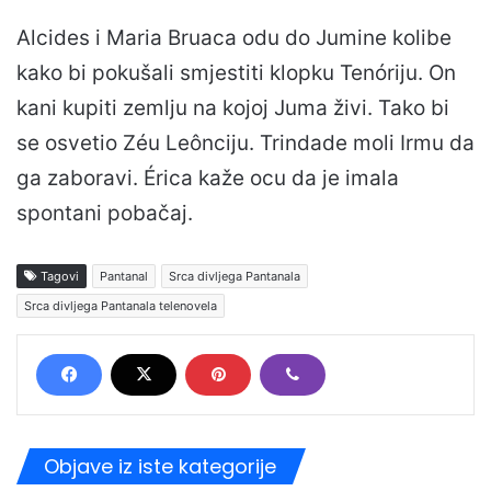
Alcides i Maria Bruaca odu do Jumine kolibe
kako bi pokušali smjestiti klopku Tenóriju. On
kani kupiti zemlju na kojoj Juma živi. Tako bi
se osvetio Zéu Leônciju. Trindade moli Irmu da
ga zaboravi. Érica kaže ocu da je imala
spontani pobačaj.
Tagovi
Pantanal
Srca divljega Pantanala
Srca divljega Pantanala telenovela
Objave iz iste kategorije