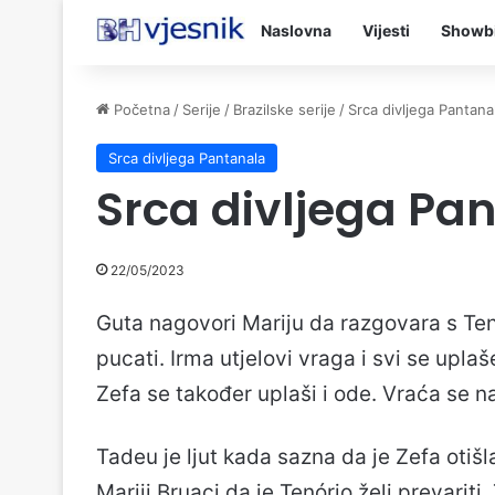
Naslovna
Vijesti
Showb
Početna
/
Serije
/
Brazilske serije
/
Srca divljega Pantana
Srca divljega Pantanala
Srca divljega Pa
22/05/2023
Guta nagovori Mariju da razgovara s Ten
pucati. Irma utjelovi vraga i svi se uplaš
Zefa se također uplaši i ode. Vraća se n
Tadeu je ljut kada sazna da je Zefa otiš
Mariji Bruaci da je Tenório želi prevarit