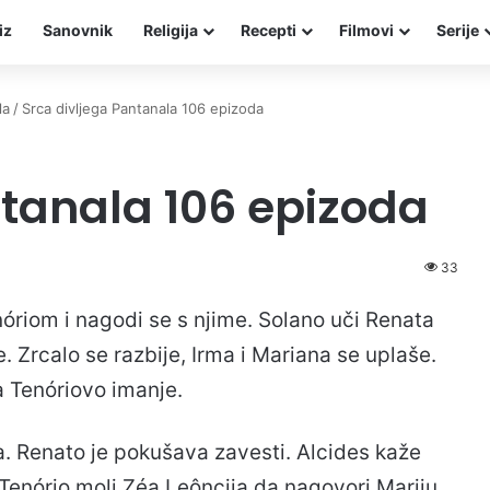
iz
Sanovnik
Religija
Recepti
Filmovi
Serije
la
/
Srca divljega Pantanala 106 epizoda
ntanala 106 epizoda
33
óriom i nagodi se s njime. Solano uči Renata
e. Zrcalo se razbije, Irma i Mariana se uplaše.
a Tenóriovo imanje.
la. Renato je pokušava zavesti. Alcides kaže
i. Tenório moli Zéa Leôncija da nagovori Mariju