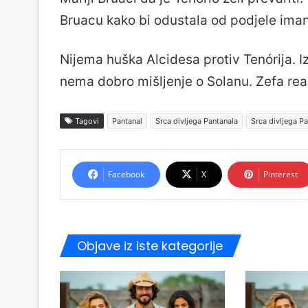
Bruacu kako bi odustala od podjele iman
Nijema huška Alcidesa protiv Tenórija. 
nema dobro mišljenje o Solanu. Zefa re
Tagovi
Pantanal
Srca divljega Pantanala
Srca divljega Pa
Facebook
X
Pinterest
Objave iz iste kategorije