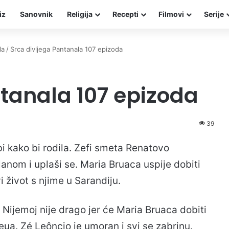
iz
Sanovnik
Religija
Recepti
Filmovi
Serije
la
/
Srca divljega Pantanala 107 epizoda
ntanala 107 epizoda
39
bi kako bi rodila. Zefi smeta Renatovo
lanom i uplaši se. Maria Bruaca uspije dobiti
 život s njime u Sarandiju.
. Nijemoj nije drago jer će Maria Bruaca dobiti
eua. Zé Leôncio je umoran i svi se zabrinu.