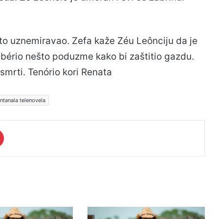
nato uznemiravao. Zefa kaže Zéu Leônciju da je
ibério nešto poduzme kako bi zaštitio gazdu.
smrti. Tenório kori Renata
ntanala telenovela