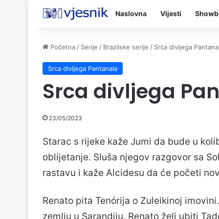
Naslovna
Vijesti
Showb
Početna
/
Serije
/
Brazilske serije
/
Srca divljega Pantana
Srca divljega Pantanala
Srca divljega Pa
23/05/2023
Starac s rijeke kaže Jumi da bude u koli
oblijetanje. Sluša njegov razgovor sa So
rastavu i kaže Alcidesu da će početi novi
Renato pita Tenórija o Zuleikinoj imovini
zemlju u Sarandiju. Renato želi ubiti Tad