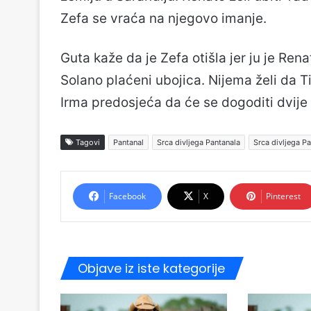
Zefa se vraća na njegovo imanje.
Guta kaže da je Zefa otišla jer ju je Re
Solano plaćeni ubojica. Nijema želi da T
Irma predosjeća da će se dogoditi dvije 
Tagovi
Pantanal
Srca divljega Pantanala
Srca divljega Pa
Facebook
X
Pinterest
Objave iz iste kategorije