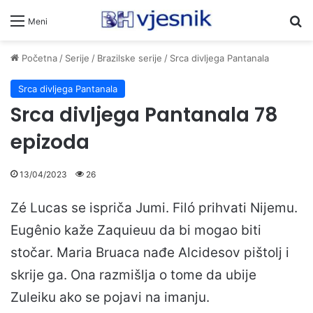
Pr
Meni
Početna
/
Serije
/
Brazilske serije
/
Srca divljega Pantanala
Srca divljega Pantanala
Srca divljega Pantanala 78
epizoda
13/04/2023
26
Zé Lucas se ispriča Jumi. Filó prihvati Nijemu.
Eugênio kaže Zaquieuu da bi mogao biti
stočar. Maria Bruaca nađe Alcidesov pištolj i
skrije ga. Ona razmišlja o tome da ubije
Zuleiku ako se pojavi na imanju.