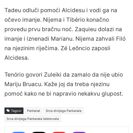
Tadeu odluči pomoći Alcidesu i vodi ga na
očevo imanje. Nijema i Tibério konačno
provedu prvu bračnu noć. Zaquieu dolazi na
imanje i iznenadi Marianu. Nijema zahvali Filó
na njezinim riječima. Zé Leôncio zaposli
Alcidesa.
Tenório govori Zuleiki da zamalo da nije ubio
Mariju Bruacu. Kaže joj da treba njezinu
pomoć kako ne bi napravio nekakvu glupost.
Tagovi
Pantanal
Srca divljega Pantanala
Srca divljega Pantanala telenovela