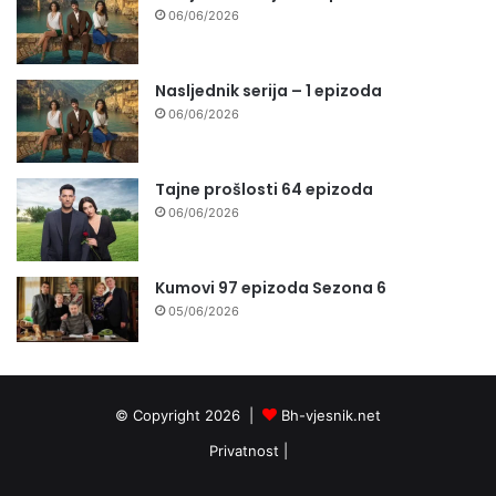
06/06/2026
Nasljednik serija – 1 epizoda
06/06/2026
Tajne prošlosti 64 epizoda
06/06/2026
Kumovi 97 epizoda Sezona 6
05/06/2026
© Copyright 2026 |
Bh-vjesnik.net
Privatnost
|