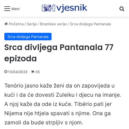
Pr
Meni
Početna
/
Serije
/
Brazilske serije
/
Srca divljega Pantanala
Srca divljega Pantanala
Srca divljega Pantanala 77
epizoda
13/04/2023
35
Tenório jasno kaže ženi da on zapovijeda u
kući i da će dovesti Zuleiku i djecu na imanje.
A njoj kaže da ode iz kuće. Tibério pati jer
Nijema nije htjela spavati s njime. Ona ga
zamoli da bude strpljiv s njom.