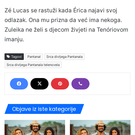
Zé Lucas se rastuži kada Érica najavi svoj
odlazak. Ona mu prizna da već ima nekoga.
Zuleika ne želi s djecom živjeti na Tenóriovom
imanju.
Tagovi
Pantanal
Srca divljega Pantanala
Srca divljega Pantanala telenovela
Objave iz iste kategorije