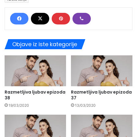
Objave iz iste kategorije
Razmetljiva ljubav epizoda
Razmetljiva ljubav epizoda
38
37
19/03/2020
13/03/2020