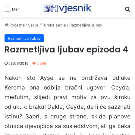
Pr
Meni
Početna
/
Serije
/
Turske serije
/
Razmetljiva ljubav
Razmetljiva ljubav
Razmetljiva ljubav epizoda 4
23/06/2019
2,699
Nakon sto Ayşe se ne pridržava odluke
Kerema ona odbija bračni ugovor. Ceyda,
međutim, slijedi pravi motiv za ovu široku
odluku o braku! Dakle, Ceyda, da li će sazznati
istinu? Sabri, s druge strane, skida planove
otmica djevojčica sa susjedstvom, ali ga čeka