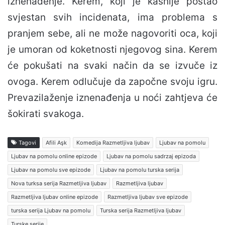
iznenađenje. Kerem, koji je kasnije postao
svjestan svih incidenata, ima problema s
pranjem sebe, ali ne može nagovoriti oca, koji
je umoran od koketnosti njegovog sina. Kerem
će pokušati na svaki način da se izvuče iz
ovoga. Kerem odlučuje da započne svoju igru.
Prevazilaženje iznenađenja u noći zahtjeva će
šokirati svakoga.
Tagovi
Afili Aşk
Komedija Razmetljiva ljubav
Ljubav na pomolu
Ljubav na pomolu online epizode
Ljubav na pomolu sadrzaj epizoda
Ljubav na pomolu sve epizode
Ljubav na pomolu turska serija
Nova turksa serija Razmetljiva ljubav
Razmetljiva ljubav
Razmetljiva ljubav online epizode
Razmetljiva ljubav sve epizode
turska serija Ljubav na pomolu
Turska serija Razmetljiva ljubav
Turske serije