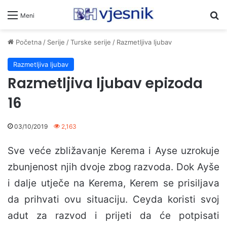
Pr
Meni
Početna
/
Serije
/
Turske serije
/
Razmetljiva ljubav
Razmetljiva ljubav
Razmetljiva ljubav epizoda
16
03/10/2019
2,163
Sve veće zbližavanje Kerema i Ayse uzrokuje
zbunjenost njih dvoje zbog razvoda. Dok Ayše
i dalje utječe na Kerema, Kerem se prisiljava
da prihvati ovu situaciju. Ceyda koristi svoj
adut za razvod i prijeti da će potpisati