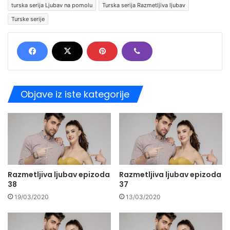
turska serija Ljubav na pomolu
Turska serija Razmetljiva ljubav
Turske serije
Objave iz iste kategorije
Razmetljiva ljubav epizoda
Razmetljiva ljubav epizoda
38
37
19/03/2020
13/03/2020