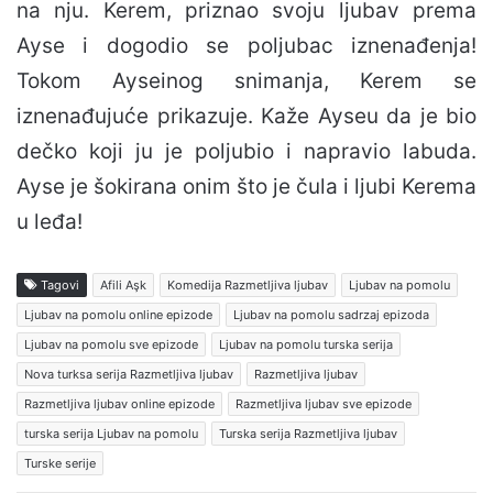
na nju. Kerem, priznao svoju ljubav prema
Ayse i dogodio se poljubac iznenađenja!
Tokom Ayseinog snimanja, Kerem se
iznenađujuće prikazuje. Kaže Ayseu da je bio
dečko koji ju je poljubio i napravio labuda.
Ayse je šokirana onim što je čula i ljubi Kerema
u leđa!
Tagovi
Afili Aşk
Komedija Razmetljiva ljubav
Ljubav na pomolu
Ljubav na pomolu online epizode
Ljubav na pomolu sadrzaj epizoda
Ljubav na pomolu sve epizode
Ljubav na pomolu turska serija
Nova turksa serija Razmetljiva ljubav
Razmetljiva ljubav
Razmetljiva ljubav online epizode
Razmetljiva ljubav sve epizode
turska serija Ljubav na pomolu
Turska serija Razmetljiva ljubav
Turske serije