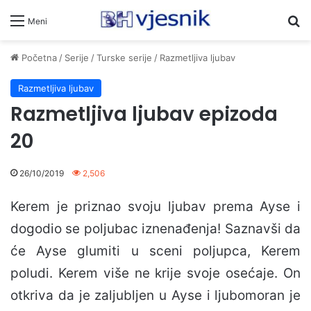
Pr
Meni
Početna
/
Serije
/
Turske serije
/
Razmetljiva ljubav
Razmetljiva ljubav
Razmetljiva ljubav epizoda
20
26/10/2019
2,506
Kerem je priznao svoju ljubav prema Ayse i
dogodio se poljubac iznenađenja! Saznavši da
će Ayse glumiti u sceni poljupca, Kerem
poludi. Kerem više ne krije svoje osećaje. On
otkriva da je zaljubljen u Ayse i ljubomoran je