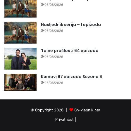
06/06/2026
Nasljednik serija – 1 epizoda
06/06/2026
Tajne prošlosti 64 epizoda
06/06/2026
Kumovi 97 epizoda Sezona 6
05/06/2026
© Copyright 2026 |
Bh-vjesnik.net
Privatnost
|