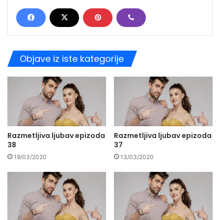
Objave iz iste kategorije
Razmetljiva ljubav epizoda
Razmetljiva ljubav epizoda
38
37
19/03/2020
13/03/2020