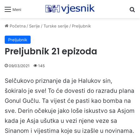
Pr
Meni
Početna
/
Serije
/
Turske serije
/
Preljubnik
Preljubnik
Preljubnik 21 epizoda
09/03/2021
145
Selčukovo priznanje da je Halukov sin,
šokiralo je sve! To će dovesti do razradu plana
Gonul Gučlu. Ta vijest će pasti kao bomba na
sve. Derin očekuje jako loše iskustvo sa Asjom
kada je Asja ušutka u vezi njene veze sa
Sinanom i vijestima koje su izašle u novinama.