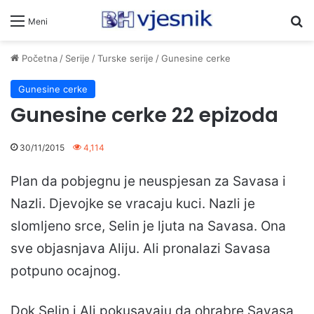
Pr
Meni
Početna
/
Serije
/
Turske serije
/
Gunesine cerke
Gunesine cerke
Gunesine cerke 22 epizoda
30/11/2015
4,114
Plan da pobjegnu je neuspjesan za Savasa i
Nazli. Djevojke se vracaju kuci. Nazli je
slomljeno srce, Selin je ljuta na Savasa. Ona
sve objasnjava Aliju. Ali pronalazi Savasa
potpuno ocajnog.
Dok Selin i Ali pokusavaju da ohrabre Savasa,