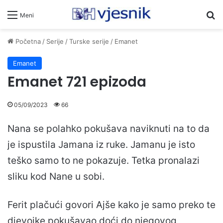
Pr
Meni
Početna
/
Serije
/
Turske serije
/
Emanet
Emanet
Emanet 721 epizoda
05/09/2023
66
Nana se polahko pokušava naviknuti na to da
je ispustila Jamana iz ruke. Jamanu je isto
teško samo to ne pokazuje. Tetka pronalazi
sliku kod Nane u sobi.
Ferit plačući govori Ajše kako je samo preko te
djevojke pokušavao doći do njegovog