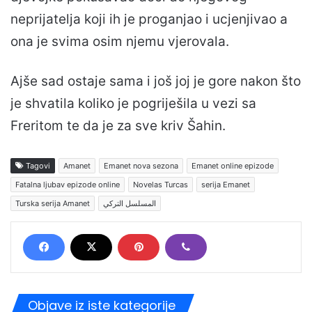
neprijatelja koji ih je proganjao i ucjenjivao a
ona je svima osim njemu vjerovala.
Ajše sad ostaje sama i još joj je gore nakon što
je shvatila koliko je pogriješila u vezi sa
Freritom te da je za sve kriv Šahin.
Tagovi
Amanet
Emanet nova sezona
Emanet online epizode
Fatalna ljubav epizode online
Novelas Turcas
serija Emanet
Turska serija Amanet
المسلسل التركي
Objave iz iste kategorije