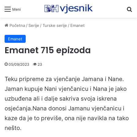
Pr
Meni
Početna
/
Serije
/
Turske serije
/
Emanet
Emanet
Emanet 715 epizoda
05/09/2023
23
Teku pripreme za vjenčanje Jamana i Nane.
Jaman kupuje Nani vjenčanicu i Nana je jako
uzbuđena ali i dalje sakriva svoja iskrena
osjećanja.Nana donosi Jamanu vjenčanicu i
kaze da je to previše, ona nije navikla na tako
nešto.