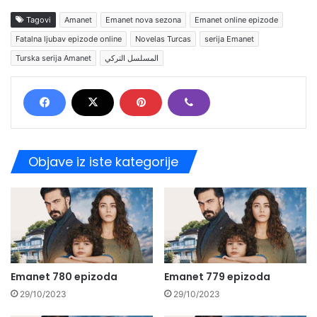
Tagovi
Amanet
Emanet nova sezona
Emanet online epizode
Fatalna ljubav epizode online
Novelas Turcas
serija Emanet
Turska serija Amanet
المسلسل التركي
Objave iz iste kategorije
Emanet 780 epizoda
Emanet 779 epizoda
29/10/2023
29/10/2023