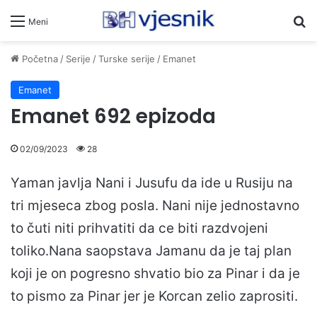
Pr
Meni
Početna
/
Serije
/
Turske serije
/
Emanet
Emanet
Emanet 692 epizoda
02/09/2023
28
Yaman javlja Nani i Jusufu da ide u Rusiju na
tri mjeseca zbog posla. Nani nije jednostavno
to čuti niti prihvatiti da ce biti razdvojeni
toliko.Nana saopstava Jamanu da je taj plan
koji je on pogresno shvatio bio za Pinar i da je
to pismo za Pinar jer je Korcan zelio zaprositi.