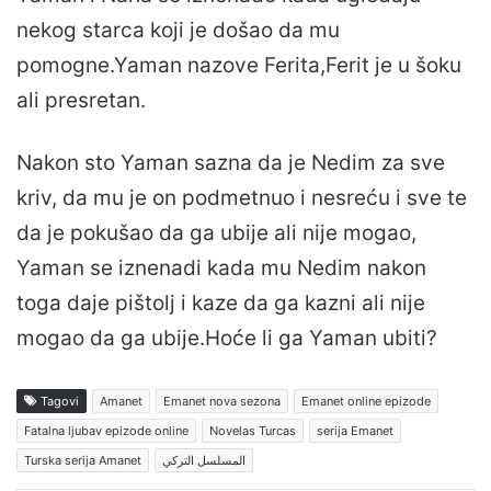
nekog starca koji je došao da mu
pomogne.Yaman nazove Ferita,Ferit je u šoku
ali presretan.
Nakon sto Yaman sazna da je Nedim za sve
kriv, da mu je on podmetnuo i nesreću i sve te
da je pokušao da ga ubije ali nije mogao,
Yaman se iznenadi kada mu Nedim nakon
toga daje pištolj i kaze da ga kazni ali nije
mogao da ga ubije.Hoće li ga Yaman ubiti?
Tagovi
Amanet
Emanet nova sezona
Emanet online epizode
Fatalna ljubav epizode online
Novelas Turcas
serija Emanet
Turska serija Amanet
المسلسل التركي