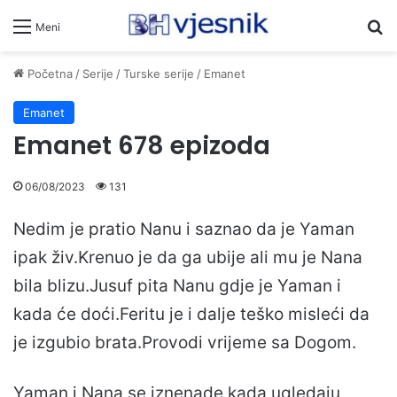
Pr
Meni
Početna
/
Serije
/
Turske serije
/
Emanet
Emanet
Emanet 678 epizoda
06/08/2023
131
Nedim je pratio Nanu i saznao da je Yaman
ipak živ.Krenuo je da ga ubije ali mu je Nana
bila blizu.Jusuf pita Nanu gdje je Yaman i
kada će doći.Feritu je i dalje teško misleći da
je izgubio brata.Provodi vrijeme sa Dogom.
Yaman i Nana se iznenade kada ugledaju