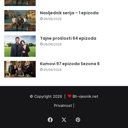
Nasljednik serija – 1 epizoda
06/06/2026
Tajne prošlosti 64 epizoda
06/06/2026
Kumovi 97 epizoda Sezona 6
05/06/2026
© Copyright 2026 |
Bh-vjesnik.net
Privatnost
|
Facebook
X
Pinterest