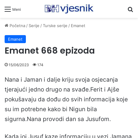
Pr
Meni
Početna
/
Serije
/
Turske serije
/
Emanet
Emanet
Emanet 668 epizoda
15/06/2023
174
Nana i Jaman i dalje kriju svoja osjecanja
tjerajući jedno drugo na svađe.Ferit i Ajše
pokušavaju da dođu do svih informacija koje
su im potrebne kako bi Nigun bila
sigurna.Nana provodi dan sa Jusufom.
Kada joj Jusuf kaze informaciju u vezi Jamana