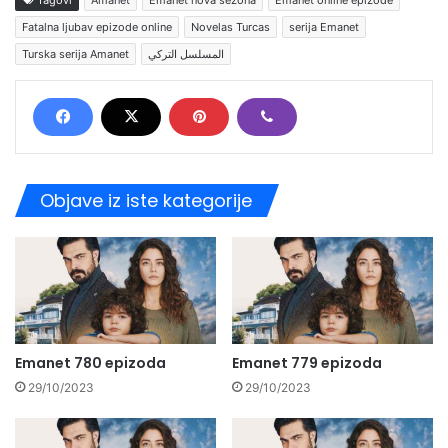
Tagovi
Amanet
Emanet nova sezona
Emanet online epizode
Fatalna ljubav epizode online
Novelas Turcas
serija Emanet
Turska serija Amanet
المسلسل التركي
Objave iz iste kategorije
Emanet 780 epizoda
Emanet 779 epizoda
29/10/2023
29/10/2023