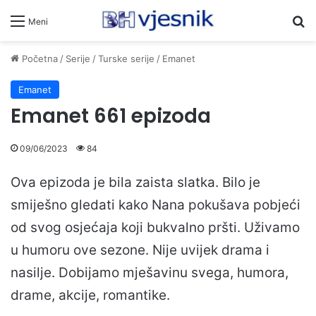
Pr
Meni
Početna
/
Serije
/
Turske serije
/
Emanet
Emanet
Emanet 661 epizoda
09/06/2023
84
Ova epizoda je bila zaista slatka. Bilo je
smiješno gledati kako Nana pokušava pobjeći
od svog osjećaja koji bukvalno pršti. Uživamo
u humoru ove sezone. Nije uvijek drama i
nasilje. Dobijamo mješavinu svega, humora,
drame, akcije, romantike.