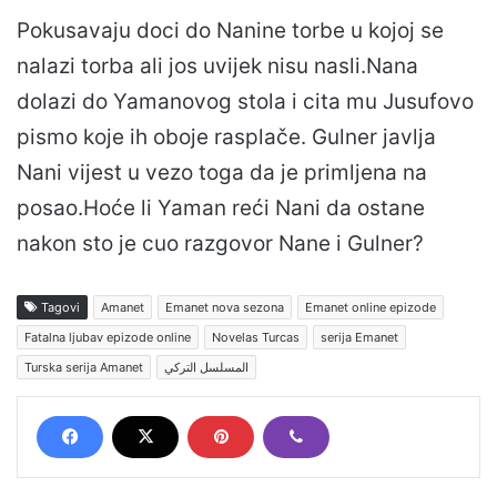
Pokusavaju doci do Nanine torbe u kojoj se
nalazi torba ali jos uvijek nisu nasli.Nana
dolazi do Yamanovog stola i cita mu Jusufovo
pismo koje ih oboje rasplače. Gulner javlja
Nani vijest u vezo toga da je primljena na
posao.Hoće li Yaman reći Nani da ostane
nakon sto je cuo razgovor Nane i Gulner?
Tagovi
Amanet
Emanet nova sezona
Emanet online epizode
Fatalna ljubav epizode online
Novelas Turcas
serija Emanet
Turska serija Amanet
المسلسل التركي