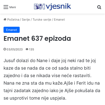
Pr
Meni
Početna
/
Serije
/
Turske serije
/
Emanet
Emanet
Emanet 637 epizoda
03/05/2023
135
Jusuf dolazi do Nane i daje joj neki rad te joj
kaze da se nada da ce od sada stalno biti
zajedno i da se nikada vise neće rastaviti.
Nana ne zna sta da mu kaže.Ajše i Ferit idu na
tajni zadatak zajedno iako je Ajše pokušala da
se usprotivi tome nije uspjela.