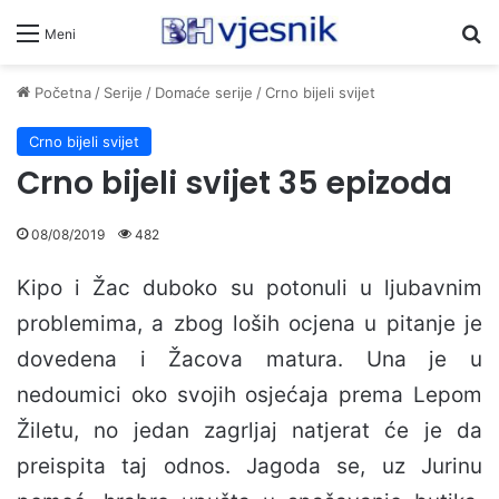
Pr
Meni
Početna
/
Serije
/
Domaće serije
/
Crno bijeli svijet
Crno bijeli svijet
Crno bijeli svijet 35 epizoda
08/08/2019
482
Kipo i Žac duboko su potonuli u ljubavnim
problemima, a zbog loših ocjena u pitanje je
dovedena i Žacova matura. Una je u
nedoumici oko svojih osjećaja prema Lepom
Žiletu, no jedan zagrljaj natjerat će je da
preispita taj odnos. Jagoda se, uz Jurinu