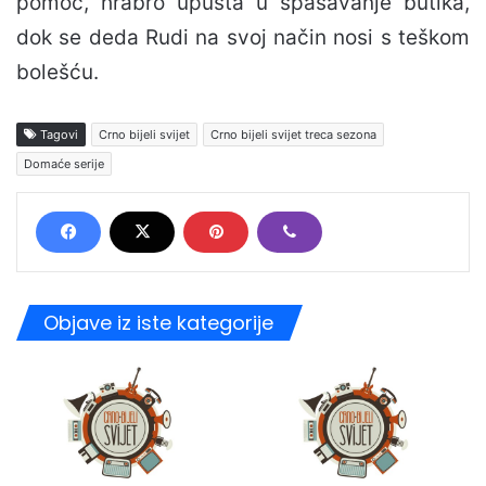
pomoć, hrabro upušta u spašavanje butika,
dok se deda Rudi na svoj način nosi s teškom
bolešću.
Tagovi
Crno bijeli svijet
Crno bijeli svijet treca sezona
Domaće serije
Objave iz iste kategorije