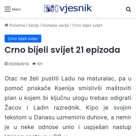
Pr
Meni
Početna
/
Serije
/
Domaće serije
/
Crno bijeli svijet
Crno bijeli svijet
Crno bijeli svijet 21 epizoda
05/08/2019
101
Otac ne želi pustiti Ladu na maturalac, pa u
pomoć priskače Ksenija smislivši maštoviti
plan u kojem bi ključnu ulogu trebao odigrati
Žacov i Ladin razrednik. Kipo je svojim
tekstom u Danasu uzmemirio duhove, a nemir
je u neke odnose unio i uspješan nastup