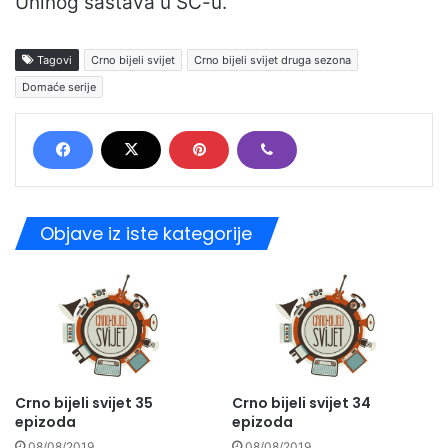
Uninog sastava u SC-u.
Tagovi
Crno bijeli svijet
Crno bijeli svijet druga sezona
Domaće serije
Objave iz iste kategorije
Crno bijeli svijet 35
Crno bijeli svijet 34
epizoda
epizoda
08/08/2019
08/08/2019