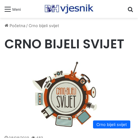
Pr
Meni
Početna
/
Crno bijeli svijet
CRNO BIJELI SVIJET
Crno bijeli svijet
08/08/2019
483