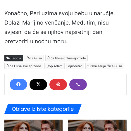
Konačno, Peri uzima svoju bebu u naručje.
Dolazi Marijino venčanje. Međutim, nisu
svjesni da će se njihov najsretniji dan
pretvoriti u noćnu moru.
Tagovi
Čiča Gliša
Čiča Gliša online epizode
Čiča Gliša sve epizode
Çöp Adam
djubretar
turska serija Čiča Gliša
Objave iz iste kategorije