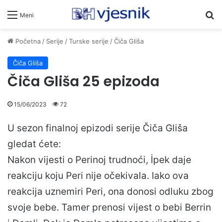
Pr
Meni
Početna
/
Serije
/
Turske serije
/
Čiča Gliša
Čiča Gliša
Čiča Gliša 25 epizoda
15/06/2023
72
U sezon finalnoj epizodi serije Čiča Gliša
gledat ćete:
Nakon vijesti o Perinoj trudnoći, İpek daje
reakciju koju Peri nije očekivala. Iako ova
reakcija uznemiri Peri, ona donosi odluku zbog
svoje bebe. Tamer prenosi vijest o bebi Berrin