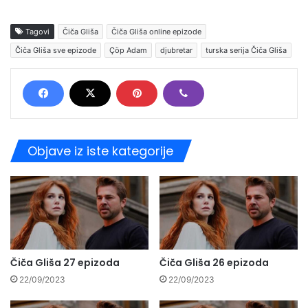
Tagovi
Čiča Gliša
Čiča Gliša online epizode
Čiča Gliša sve epizode
Çöp Adam
djubretar
turska serija Čiča Gliša
Objave iz iste kategorije
Čiča Gliša 27 epizoda
Čiča Gliša 26 epizoda
22/09/2023
22/09/2023