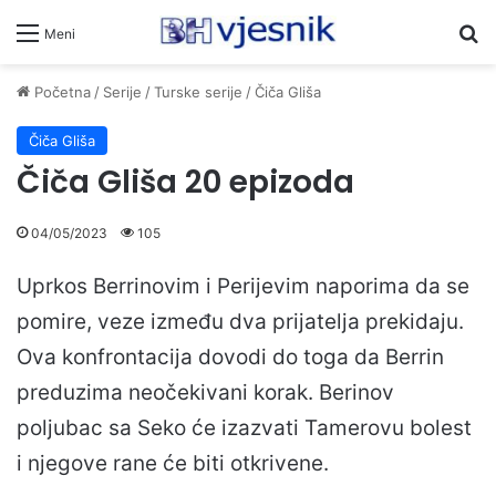
Pr
Meni
Početna
/
Serije
/
Turske serije
/
Čiča Gliša
Čiča Gliša
Čiča Gliša 20 epizoda
04/05/2023
105
Uprkos Berrinovim i Perijevim naporima da se
pomire, veze između dva prijatelja prekidaju.
Ova konfrontacija dovodi do toga da Berrin
preduzima neočekivani korak. Berinov
poljubac sa Seko će izazvati Tamerovu bolest
i njegove rane će biti otkrivene.