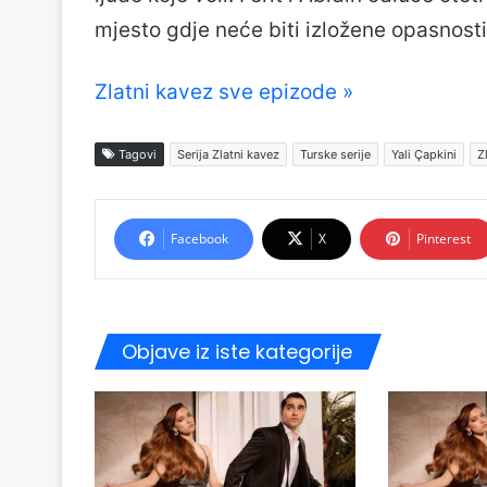
mjesto gdje neće biti izložene opasnost
Zlatni kavez sve epizode »
Tagovi
Serija Zlatni kavez
Turske serije
Yali Çapkini
Z
Facebook
X
Pinterest
Objave iz iste kategorije