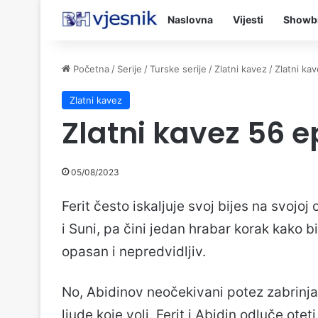
Naslovna
Vijesti
Showb
Početna
/
Serije
/
Turske serije
/
Zlatni kavez
/
Zlatni ka
Zlatni kavez
Zlatni kavez 56 
05/08/2023
Ferit često iskaljuje svoj bijes na svojoj 
i Suni, pa čini jedan hrabar korak kako b
opasan i nepredvidljiv.
No, Abidinov neočekivani potez zabrinjava
ljude koje voli. Ferit i Abidin odluče otet