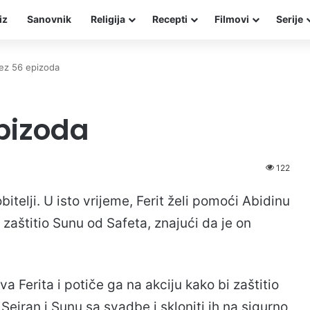
iz
Sanovnik
Religija
Recepti
Filmovi
Serije
vez 56 epizoda
epizoda
122
obitelji. U isto vrijeme, Ferit želi pomoći Abidinu
i zaštitio Sunu od Safeta, znajući da je on
 Ferita i potiče ga na akciju kako bi zaštitio
i Sejran i Sunu sa svadbe i skloniti ih na sigurno