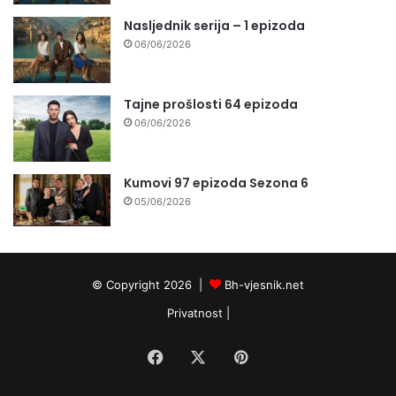
Nasljednik serija – 1 epizoda
06/06/2026
Tajne prošlosti 64 epizoda
06/06/2026
Kumovi 97 epizoda Sezona 6
05/06/2026
© Copyright 2026 |
Bh-vjesnik.net
Privatnost
|
Facebook
X
Pinterest