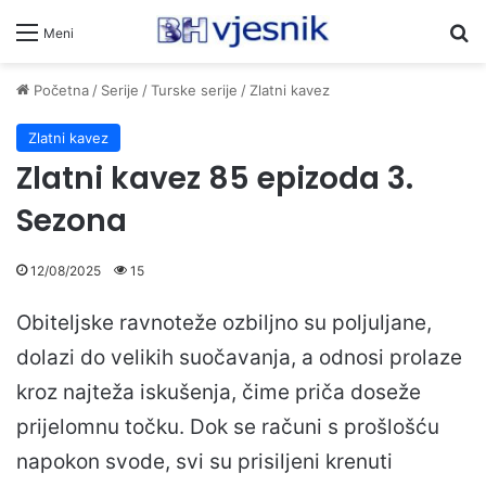
Pr
Meni
Početna
/
Serije
/
Turske serije
/
Zlatni kavez
Zlatni kavez
Zlatni kavez 85 epizoda 3.
Sezona
12/08/2025
15
Obiteljske ravnoteže ozbiljno su poljuljane,
dolazi do velikih suočavanja, a odnosi prolaze
kroz najteža iskušenja, čime priča doseže
prijelomnu točku. Dok se računi s prošlošću
napokon svode, svi su prisiljeni krenuti