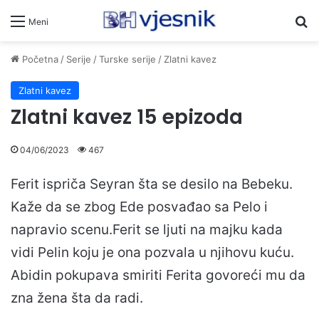
Pr
Meni
Početna
/
Serije
/
Turske serije
/
Zlatni kavez
Zlatni kavez
Zlatni kavez 15 epizoda
04/06/2023
467
Ferit ispriča Seyran šta se desilo na Bebeku.
Kaže da se zbog Ede posvađao sa Pelo i
napravio scenu.Ferit se ljuti na majku kada
vidi Pelin koju je ona pozvala u njihovu kuću.
Abidin pokupava smiriti Ferita govoreći mu da
zna žena šta da radi.