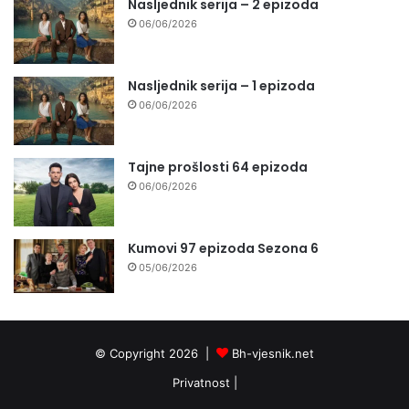
Nasljednik serija – 2 epizoda
06/06/2026
Nasljednik serija – 1 epizoda
06/06/2026
Tajne prošlosti 64 epizoda
06/06/2026
Kumovi 97 epizoda Sezona 6
05/06/2026
© Copyright 2026 |
Bh-vjesnik.net
Privatnost
|