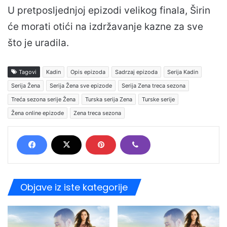
U pretposljednjoj epizodi velikog finala, Širin
će morati otići na izdržavanje kazne za sve
što je uradila.
Tagovi
Kadin
Opis epizoda
Sadrzaj epizoda
Serija Kadin
Serija Žena
Serija Žena sve epizode
Serija Zena treca sezona
Treća sezona serije Žena
Turska serija Zena
Turske serije
Žena online epizode
Zena treca sezona
Objave iz iste kategorije