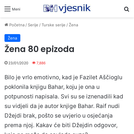
Pr
Meni
Početna
/
Serije
/
Turske serije
/
Žena
Žena
Žena 80 epizoda
23/01/2020
7,886
Bilo je vrlo emotivno, kad je Fazilet Aščioglu
poklonila knjigu Bahar, koju je ona u
potpunosti napisala. Svi su se iznenadili kad
su vidjeli da je autor knjige Bahar. Raif nudi
Džejdi brak, pošto se uvjerio u osjećanja
prema njoj. Kakav će biti Džejdin odgovor,