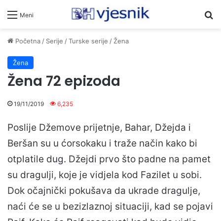
Pr
Meni
Početna
/
Serije
/
Turske serije
/
Žena
Žena
Žena 72 epizoda
19/11/2019
6,235
Poslije Džemove prijetnje, Bahar, Džejda i
Beršan su u ćorsokaku i traže način kako bi
otplatile dug. Džejdi prvo što padne na pamet
su dragulji, koje je vidjela kod Fazilet u sobi.
Dok očajnički pokušava da ukrade dragulje,
naći će se u bezizlaznoj situaciji, kad se pojavi