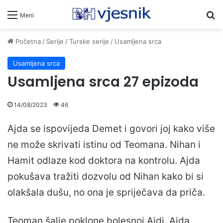
Pr
Meni
Početna
/
Serije
/
Turske serije
/
Usamljena srca
Usamljena srca
Usamljena srca 27 epizoda
14/08/2023
46
Ajda se ispovijeda Demet i govori joj kako više
ne može skrivati istinu od Teomana. Nihan i
Hamit odlaze kod doktora na kontrolu. Ajda
pokušava tražiti dozvolu od Nihan kako bi si
olakšala dušu, no ona je spriječava da priča.
Teoman šalje poklone bolesnoj Ajdi. Ajda