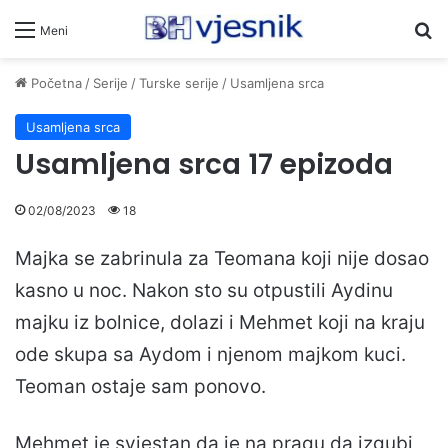
Pr
Meni
Početna
/
Serije
/
Turske serije
/
Usamljena srca
Usamljena srca
Usamljena srca 17 epizoda
02/08/2023
18
Majka se zabrinula za Teomana koji nije dosao
kasno u noc. Nakon sto su otpustili Aydinu
majku iz bolnice, dolazi i Mehmet koji na kraju
ode skupa sa Aydom i njenom majkom kuci.
Teoman ostaje sam ponovo.
Mehmet je svjestan da je na pragu da izgubi