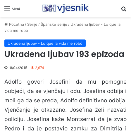
Pr
Meni
Početna
/
Serije
/
Španske serije
/
Ukradena ljubav - Lo que la
vida me robó
Ukradena ljubav - Lo que la vida me robó
Ukradena ljubav 193 epizoda
18/04/2015
2,674
Adolfo govori Josefini da mu pomogne
pobjeći, da se vjenčaju i odu. Josefina odbija i
moli ga da se preda, Adolfo definitivno odbija.
Vjenčanje je otkazano. Josefina želi nazvati
policiju. Josefina kaže Montserrat da je zvao
Pedro i da je postavio zamku za Dimitrija i