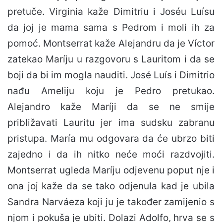
pretuče. Virginia kaže Dimitriu i Joséu Luísu
da joj je mama sama s Pedrom i moli ih za
pomoć. Montserrat kaže Alejandru da je Víctor
zatekao Maríju u razgovoru s Lauritom i da se
boji da bi im mogla nauditi. José Luís i Dimitrio
nađu Ameliju koju je Pedro pretukao.
Alejandro kaže Maríji da se ne smije
približavati Lauritu jer ima sudsku zabranu
pristupa. María mu odgovara da će ubrzo biti
zajedno i da ih nitko neće moći razdvojiti.
Montserrat ugleda Maríju odjevenu poput nje i
ona joj kaže da se tako odjenula kad je ubila
Sandra Narváeza koji ju je također zamijenio s
njom i pokuša je ubiti. Dolazi Adolfo, hrva se s