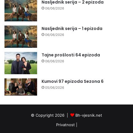
Nasljednik serija – 2 epizoda
06/06/2026
Nasljednik serija – 1 epizoda
06/06/2026
Tajne prošlosti 64 epizoda
06/06/2026
Kumovi 97 epizoda Sezona 6
05/06/2026
© Copyright 2026 |
Bh-vjesnik.net
Privatnost
|