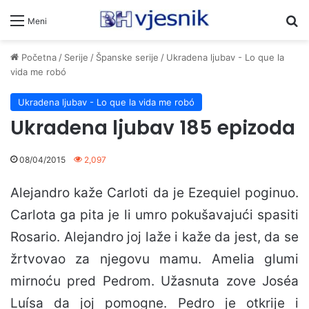
Pr
Meni
Početna
/
Serije
/
Španske serije
/
Ukradena ljubav - Lo que la
vida me robó
Ukradena ljubav - Lo que la vida me robó
Ukradena ljubav 185 epizoda
08/04/2015
2,097
Alejandro kaže Carloti da je Ezequiel poginuo.
Carlota ga pita je li umro pokušavajući spasiti
Rosario. Alejandro joj laže i kaže da jest, da se
žrtvovao za njegovu mamu. Amelia glumi
mirnoću pred Pedrom. Užasnuta zove Joséa
Luísa da joj pomogne. Pedro je otkrije i