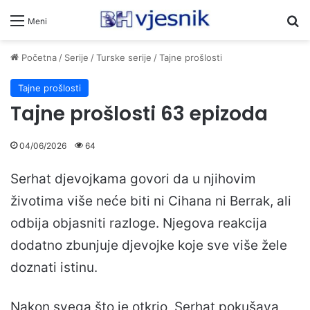
Pr
Meni
Početna
/
Serije
/
Turske serije
/
Tajne prošlosti
Tajne prošlosti
Tajne prošlosti 63 epizoda
04/06/2026
64
Serhat djevojkama govori da u njihovim
životima više neće biti ni Cihana ni Berrak, ali
odbija objasniti razloge. Njegova reakcija
dodatno zbunjuje djevojke koje sve više žele
doznati istinu.
Nakon svega što je otkrio, Serhat pokušava