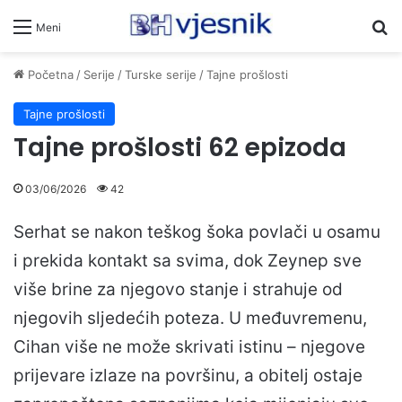
Pr
Meni
Početna
/
Serije
/
Turske serije
/
Tajne prošlosti
Tajne prošlosti
Tajne prošlosti 62 epizoda
03/06/2026
42
Serhat se nakon teškog šoka povlači u osamu
i prekida kontakt sa svima, dok Zeynep sve
više brine za njegovo stanje i strahuje od
njegovih sljedećih poteza. U međuvremenu,
Cihan više ne može skrivati istinu – njegove
prijevare izlaze na površinu, a obitelj ostaje