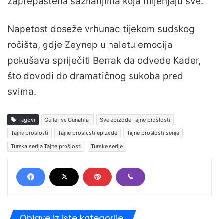
zaprepaštena saznanjima koja mijenjaju sve.
Napetost doseže vrhunac tijekom sudskog
ročišta, gdje Zeynep u naletu emocija
pokušava spriječiti Berrak da odvede Kader,
što dovodi do dramatičnog sukoba pred
svima.
Tagovi
Güller ve Günahlar
Sve epizode Tajne prošlosti
Tajne prošlosti
Tajne prošlosti epizode
Tajne prošlosti serija
Turska serija Tajne prošlosti
Turske serije
Objave iz iste kategorije