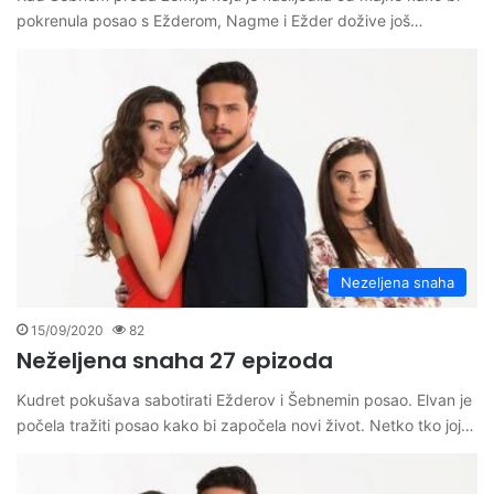
pokrenula posao s Ežderom, Nagme i Ežder dožive još…
Nezeljena snaha
15/09/2020
82
Neželjena snaha 27 epizoda
Kudret pokušava sabotirati Ežderov i Šebnemin posao. Elvan je
počela tražiti posao kako bi započela novi život. Netko tko joj…