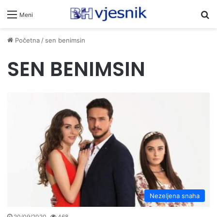
Pr
Meni
Početna
/
sen benimsin
SEN BENIMSIN
Nezeljena snaha
20/09/2020
468