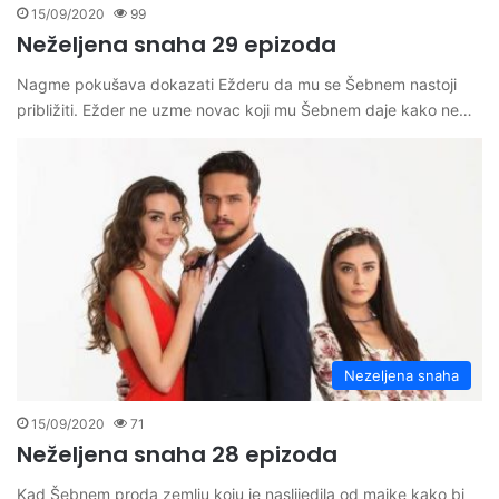
15/09/2020
99
Neželjena snaha 29 epizoda
Nagme pokušava dokazati Ežderu da mu se Šebnem nastoji
približiti. Ežder ne uzme novac koji mu Šebnem daje kako ne…
Nezeljena snaha
15/09/2020
71
Neželjena snaha 28 epizoda
Kad Šebnem proda zemlju koju je naslijedila od majke kako bi