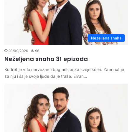
Nezeljena snaha
20/09/2020
96
Neželjena snaha 31 epizoda
Kudret je vrlo nervozan zbog nestanka svoje kćeri. Zabrinut je
za nju i šalje svoje ljude da je traže. Elvan…