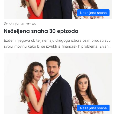
Nezeljena snaha
15/09/2020
145
Neželjena snaha 30 epizoda
Ežder i njegova obitelj nemaju drugoga izbora osim prodati svu
svoju imovinu kako bi se izvukli iz financijskih problema. Elvan…
Nezeljena snaha