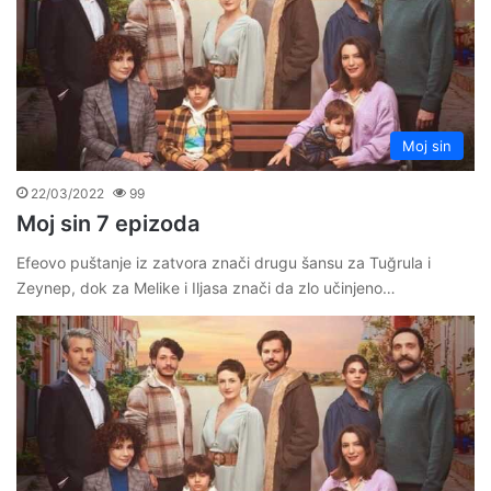
Moj sin
22/03/2022
99
Moj sin 7 epizoda
Efeovo puštanje iz zatvora znači drugu šansu za Tuğrula i
Zeynep, dok za Melike i Iljasa znači da zlo učinjeno…