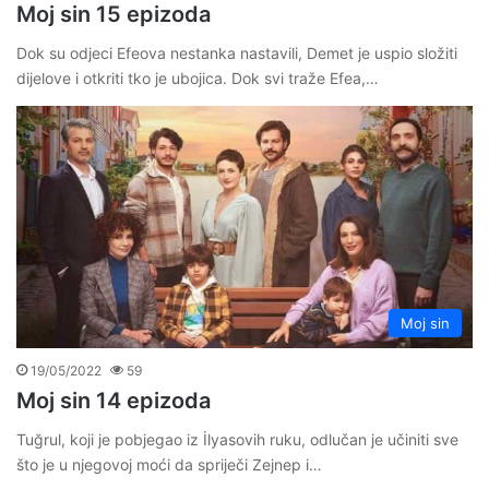
Moj sin 15 epizoda
Dok su odjeci Efeova nestanka nastavili, Demet je uspio složiti
dijelove i otkriti tko je ubojica. Dok svi traže Efea,…
Moj sin
19/05/2022
59
Moj sin 14 epizoda
Tuğrul, koji je pobjegao iz İlyasovih ruku, odlučan je učiniti sve
što je u njegovoj moći da spriječi Zejnep i…