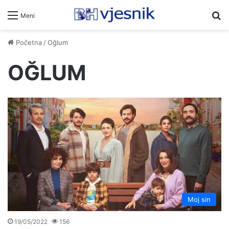
Pr
Meni
Početna
/
Oğlum
OĞLUM
Moj sin
19/05/2022
156