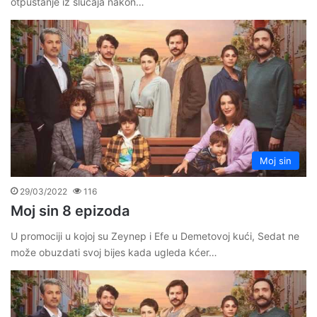
otpuštanje iz slučaja nakon…
Moj sin
29/03/2022
116
Moj sin 8 epizoda
U promociji u kojoj su Zeynep i Efe u Demetovoj kući, Sedat ne
može obuzdati svoj bijes kada ugleda kćer…