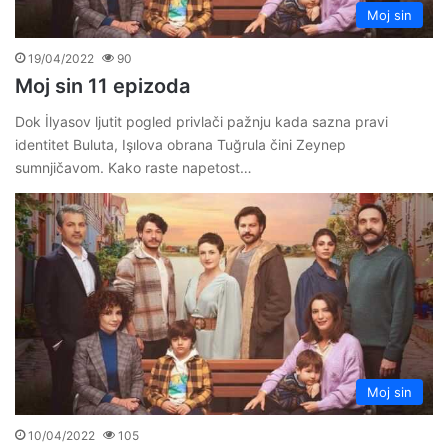
Moj sin
19/04/2022
90
Moj sin 11 epizoda
Dok İlyasov ljutit pogled privlači pažnju kada sazna pravi
identitet Buluta, Işılova obrana Tuğrula čini Zeynep
sumnjičavom. Kako raste napetost…
Moj sin
10/04/2022
105