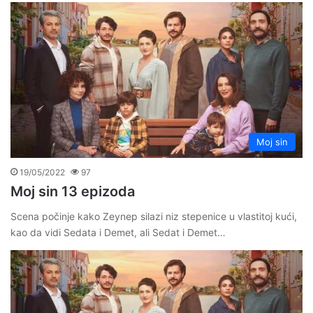
Moj sin
19/05/2022
97
Moj sin 13 epizoda
Scena počinje kako Zeynep silazi niz stepenice u vlastitoj kući,
kao da vidi Sedata i Demet, ali Sedat i Demet…