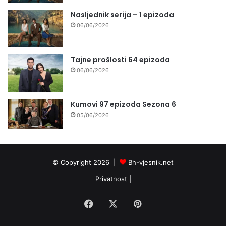
Nasljednik serija – 1 epizoda
06/06/2026
Tajne prošlosti 64 epizoda
06/06/2026
Kumovi 97 epizoda Sezona 6
05/06/2026
© Copyright 2026 |
Bh-vjesnik.net
Privatnost
|
Facebook
X
Pinterest