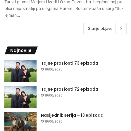
Tur­ski glum­ci Mer­jem Uzer­li i Ozan Gu­ven, bh. i re­gi­onal­noj pu­
bli­ci naj­po­zna­ti­ji po ulo­ga­ma Hu­rem i Rus­tem-pa­še u se­ri­ji “Su­
lej­man…
Starije objave
Najnovije
Tajne prošlosti 73 epizoda
19/06/2026
Tajne prošlosti 72 epizoda
19/06/2026
Nasljednik serija – 13 epizoda
19/06/2026