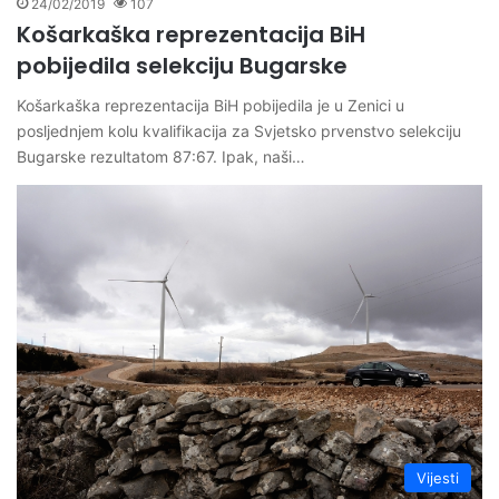
24/02/2019
107
Košarkaška reprezentacija BiH
pobijedila selekciju Bugarske
Košarkaška reprezentacija BiH pobijedila je u Zenici u
posljednjem kolu kvalifikacija za Svjetsko prvenstvo selekciju
Bugarske rezultatom 87:67. Ipak, naši…
Vijesti