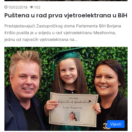
15/03/2018
102
Puštena u rad prva vjetroelektrana u BiH
Predsjedavajući Zastupničkog doma Parlamenta BiH Borjana
Krišto pustila je u srijedu u rad vjetroelektranu Mesihovina,
jednu od najvećih vjetroelektrana na…
Vijesti