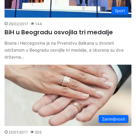
Sport
26/02/2017
144
BiH u Beogradu osvojila tri medalje
Bosna i Hercegovina je na Prvenstvu Balkana u dvorani
održanom u Beogradu osvojila tri medalje, a oborena su dva
državna…
Zanimljivosti
25/01/2017
505