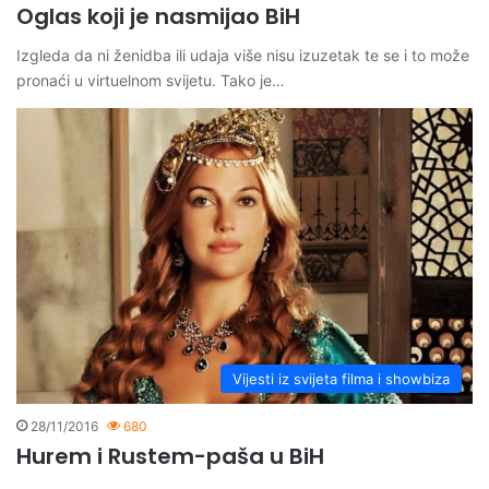
Oglas koji je nasmijao BiH
Izgleda da ni ženidba ili udaja više nisu izuzetak te se i to može
pronaći u virtuelnom svijetu. Tako je…
Vijesti iz svijeta filma i showbiza
28/11/2016
680
Hu­rem i Rus­tem-pa­ša u BiH