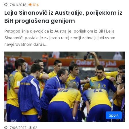
17/01/2018
614
Lejla Sinanović iz Australije, porijeklom iz
BiH proglašena genijem
Petogodišnja djevojčica iz Australije, porijeklom iz BiH Lejla
Sinanović, postala je zvijezda u toj zemlji zahvaljujući svom
nevjerovatnom daru i…
Sport
17/06/2017
92