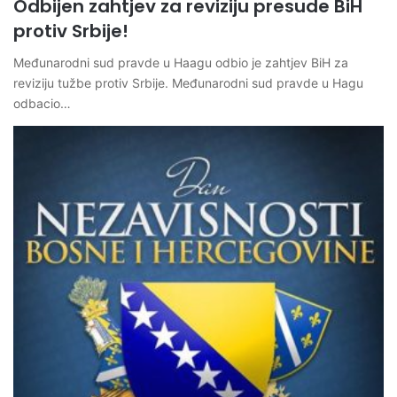
Odbijen zahtjev za reviziju presude BiH
protiv Srbije!
Međunarodni sud pravde u Haagu odbio je zahtjev BiH za
reviziju tužbe protiv Srbije. Međunarodni sud pravde u Hagu
odbacio…