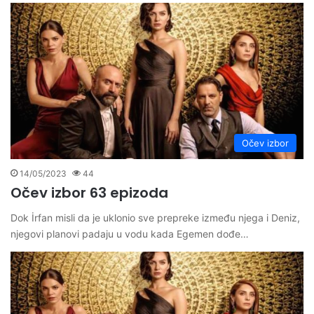
Očev izbor
14/05/2023
44
Očev izbor 63 epizoda
Dok İrfan misli da je uklonio sve prepreke između njega i Deniz,
njegovi planovi padaju u vodu kada Egemen dođe…