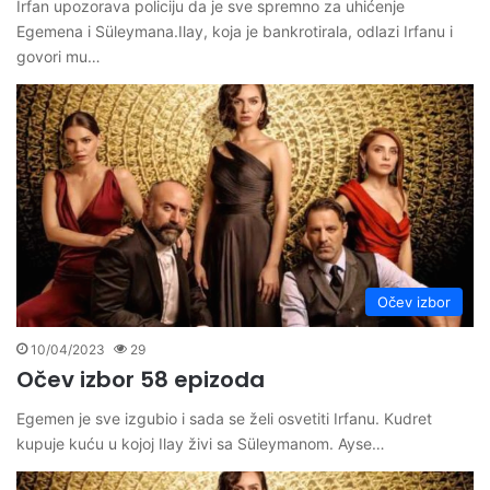
Irfan upozorava policiju da je sve spremno za uhićenje
Egemena i Süleymana.Ilay, koja je bankrotirala, odlazi Irfanu i
govori mu…
Očev izbor
10/04/2023
29
Očev izbor 58 epizoda
Egemen je sve izgubio i sada se želi osvetiti Irfanu. Kudret
kupuje kuću u kojoj Ilay živi sa Süleymanom. Ayse…