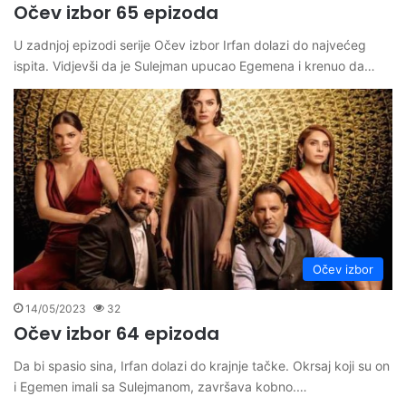
Očev izbor 65 epizoda
U zadnjoj epizodi serije Očev izbor Irfan dolazi do najvećeg
ispita. Vidjevši da je Sulejman upucao Egemena i krenuo da…
Očev izbor
14/05/2023
32
Očev izbor 64 epizoda
Da bi spasio sina, Irfan dolazi do krajnje tačke. Okrsaj koji su on
i Egemen imali sa Sulejmanom, završava kobno.…