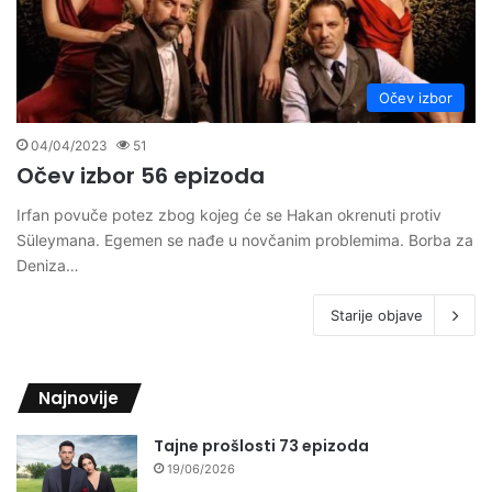
Očev izbor
04/04/2023
51
Očev izbor 56 epizoda
Irfan povuče potez zbog kojeg će se Hakan okrenuti protiv
Süleymana. Egemen se nađe u novčanim problemima. Borba za
Deniza…
Starije objave
Najnovije
Tajne prošlosti 73 epizoda
19/06/2026