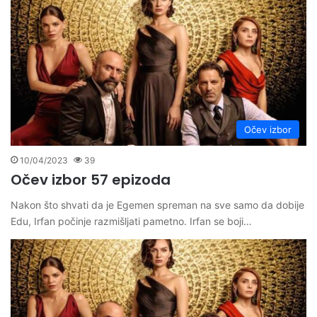
Očev izbor
10/04/2023
39
Očev izbor 57 epizoda
Nakon što shvati da je Egemen spreman na sve samo da dobije
Edu, Irfan počinje razmišljati pametno. Irfan se boji…