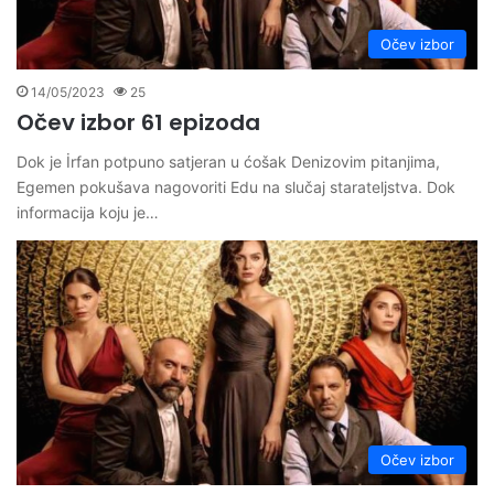
Očev izbor
14/05/2023
25
Očev izbor 61 epizoda
Dok je İrfan potpuno satjeran u ćošak Denizovim pitanjima,
Egemen pokušava nagovoriti Edu na slučaj starateljstva. Dok
informacija koju je…
Očev izbor