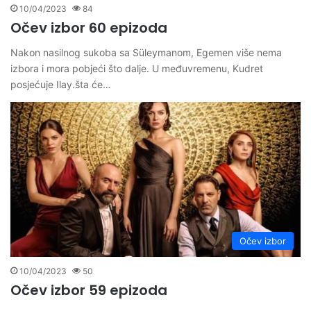
10/04/2023
84
Očev izbor 60 epizoda
Nakon nasilnog sukoba sa Süleymanom, Egemen više nema
izbora i mora pobjeći što dalje. U međuvremenu, Kudret
posjećuje Ilay.šta će…
Očev izbor
10/04/2023
50
Očev izbor 59 epizoda