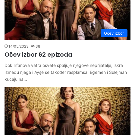
Očev izbor
14/05/2023
38
Očev izbor 62 epizoda
Dok Irfanova vatra osvete spaljuje njegove neprijatelje, iskra
između njega i Ayşe se također rasplamsa. Egemen i Sulejman
kucaju na…