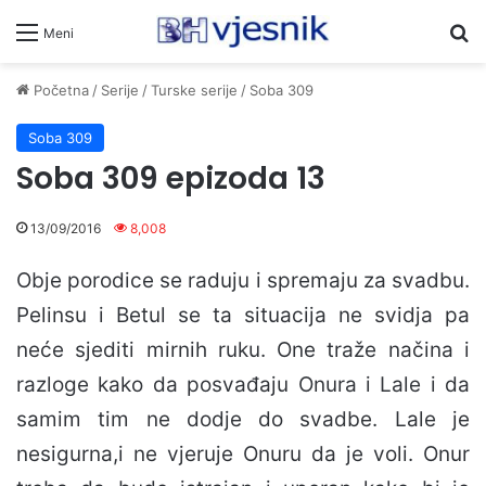
Pr
Meni
Početna
/
Serije
/
Turske serije
/
Soba 309
Soba 309
Soba 309 epizoda 13
13/09/2016
8,008
Obje porodice se raduju i spremaju za svadbu.
Pelinsu i Betul se ta situacija ne svidja pa
neće sjediti mirnih ruku. One traže načina i
razloge kako da posvađaju Onura i Lale i da
samim tim ne dodje do svadbe. Lale je
nesigurna,i ne vjeruje Onuru da je voli. Onur