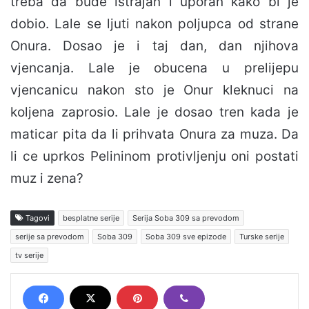
treba da bude istrajan i uporan kako bi je
dobio. Lale se ljuti nakon poljupca od strane
Onura. Dosao je i taj dan, dan njihova
vjencanja. Lale je obucena u prelijepu
vjencanicu nakon sto je Onur kleknuci na
koljena zaprosio. Lale je dosao tren kada je
maticar pita da li prihvata Onura za muza. Da
li ce uprkos Pelininom protivljenju oni postati
muz i zena?
Tagovi
besplatne serije
Serija Soba 309 sa prevodom
serije sa prevodom
Soba 309
Soba 309 sve epizode
Turske serije
tv serije