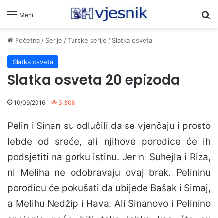
Pr
Meni
Početna
/
Serije
/
Turske serije
/
Slatka osveta
Slatka osveta
Slatka osveta 20 epizoda
10/09/2016
3,308
Pelin i Sinan su odlučili da se vjenčaju i prosto
lebde od sreće, ali njihove porodice će ih
podsjetiti na gorku istinu. Jer ni Suhejla i Riza,
ni Meliha ne odobravaju ovaj brak. Pelininu
porodicu će pokušati da ubijede Bašak i Simaj,
a Melihu Nedžip i Hava. Ali Sinanovo i Pelinino