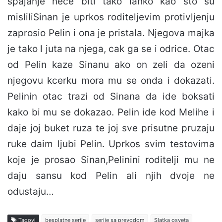
spajanje neće biti tako lahko kao što su
misliliSinan je uprkos roditeljevim protivljenju
zaprosio Pelin i ona je pristala. Njegova majka
je tako l juta na njega, cak ga se i odrice. Otac
od Pelin kaze Sinanu ako on zeli da ozeni
njegovu kcerku mora mu se onda i dokazati.
Pelinin otac trazi od Sinana da ide boksati
kako bi mu se dokazao. Pelin ide kod Melihe i
daje joj buket ruza te joj sve prisutne pruzaju
ruke daim ljubi Pelin. Uprkos svim testovima
koje je prosao Sinan,Pelinini roditelji mu ne
daju sansu kod Pelin ali njih dvoje ne
odustaju…
Tagovi
besplatne serije
serije sa prevodom
Slatka osveta