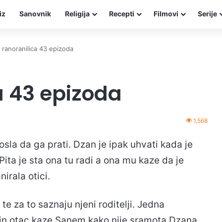
iz
Sanovnik
Religija
Recepti
Filmovi
Serije
a ranoranilica 43 epizoda
a 43 epizoda
1,568
sla da ga prati. Dzan je ipak uhvati kada je
Pita je sta ona tu radi a ona mu kaze da je
nirala otici.
 za to saznaju njeni roditelji. Jedna
n otac kaze Sanem kako nije sramota Dzana