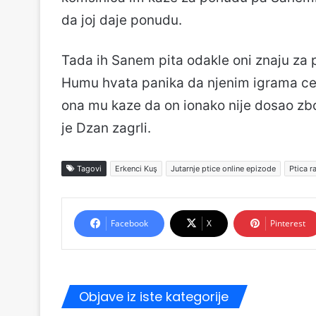
da joj daje ponudu.
Tada ih Sanem pita odakle oni znaju za 
Humu hvata panika da njenim igrama ce 
ona mu kaze da on ionako nije dosao zbo
je Dzan zagrli.
Tagovi
Erkenci Kuş
Jutarnje ptice online epizode
Ptica r
Facebook
X
Pinterest
Objave iz iste kategorije