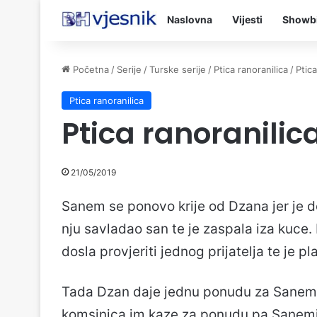
Naslovna
Vijesti
Showb
Početna
/
Serije
/
Turske serije
/
Ptica ranoranilica
/
Ptic
Ptica ranoranilica
Ptica ranoranilic
21/05/2019
Sanem se ponovo krije od Dzana jer je do
nju savladao san te je zaspala iza kuce. 
dosla provjeriti jednog prijatelja te je pla
Tada Dzan daje jednu ponudu za Sanem te
komsinica im kaze za ponudu pa Sanemi