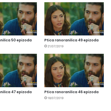
nilica 50 epizoda
Ptica ranoranilica 49 epizoda
21/07/2019
nilica 47 epizoda
Ptica ranoranilica 46 epizoda
18/07/2019